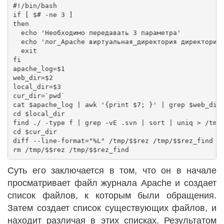
#!/bin/bash

if [ $# -ne 3 ] 

then

  echo 'Необходимо передавать 3 параметра'

  echo 'лог_Apache виртуальная_директория директория_
  exit

fi

apache_log=$1

web_dir=$2

local_dir=$3

cur_dir=`pwd`

cat $apache_log | awk '{print $7; }' | grep $web_dir 
cd $local_dir

find ./ -type f | grep -vE .svn | sort | uniq > /tmp/
cd $cur_dir

diff --line-format="%L" /tmp/$$rez /tmp/$$rez_find

Суть его заключается в том, что он в начале
просматривает файл журнала Apache и создает
список файлов, к которым были обращения.
Затем создает список существующих файлов, и
находит различая в этих списках. Результатом