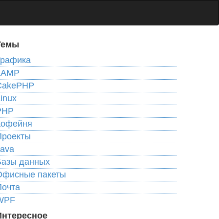
Темы
Графика
LAMP
CakePHP
inux
PHP
Кофейня
Проекты
Java
Базы данных
Офисные пакеты
Почта
WPF
Интересное