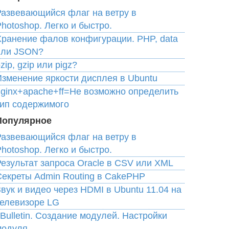
Развевающийся флаг на ветру в
hotoshop. Легко и быстро.
Хранение фалов конфигурации. PHP, data
или JSON?
zip, gzip или pigz?
Изменение яркости дисплея в Ubuntu
nginx+apache+ff=Не возможно определить
тип содержимого
Популярное
Развевающийся флаг на ветру в
hotoshop. Легко и быстро.
Результат запроса Oracle в CSV или XML
Cекреты Admin Routing в CakePHP
вук и видео через HDMI в Ubuntu 11.04 на
телевизоре LG
Bulletin. Создание модулей. Настройки
модуля.