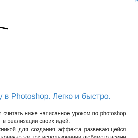
в Photoshop. Легко и быстро.
и считать ниже написанное уроком по photoshop
т в реализации своих идей.
ехникой для создания эффекта развевающейся
 и конечно же при использовании любимого всеми